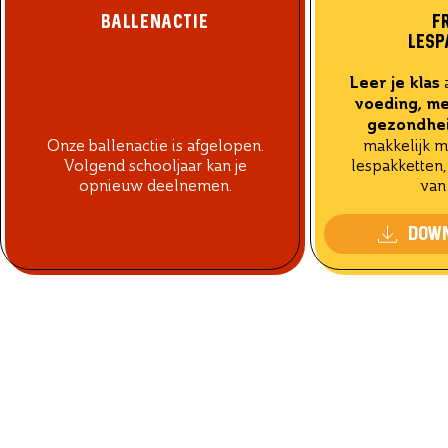
BALLENACTIE
F
LESP
Leer je klas
a
voeding, me
gezondhe
Onze ballenactie is afgelopen.
makkelijk m
Volgend schooljaar kan je
lespakketten,
opnieuw deelnemen.
van 
DOWN